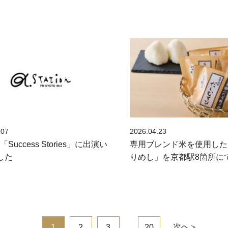
.07
2026.04.23
Success Stories」に出演い
専用ブレンド米を使用した
した
りめし」を京都駅8箇所に
…
次へ＞
1
2
3
20